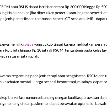
ti RSCM atau RSHS dapat berkisar antara Rp 200.000 hingga Rp 500.
ngkin dikenakan jika diperlukan pemeriksaan lanjutan seperti labo
rapa jenis pemeriksaan tambahan, seperti CT scan atau MRI, dapa
asanya memiliki
biaya
yang cukup tinggi karena melibatkan peralata
tara Rp 5 juta hingga Rp 10 juta di RSCM, tergantung pada kelas la
aya ratusan juta rupiah.
watan tergantung pada jenis terapi atau pengobatan. RSCM dan ru
n kesehatan mental. Harga per sesi kemoterapi, misalnya, dapat ber
kup bervariasi, namun sebanding dengan kualitas perawatan dan fa
 yang memungkinkan pasien mendapat perawatan optimal di bawah 