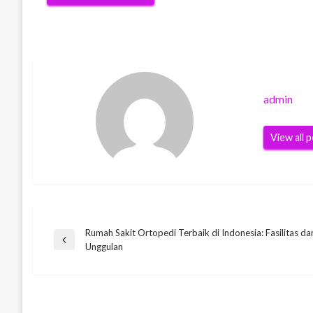
admin
View all 
Rumah Sakit Ortopedi Terbaik di Indonesia: Fasilitas d
Post
Previous
Unggulan
Post
navigation