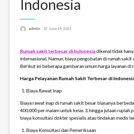
Indonesia
Posted
admin
June 29, 2025
on
Rumah sakit terbesar di Indonesia
dikenal tidak hany
internasional. Namun, biaya pengobatan di rumah sakit-r
Berikut ini beberapa gambaran umum harga layanan di ru
Harga Pelayanan Rumah Sakit Terbesar di Indonesi
Biaya Rawat Inap
Biaya rawat inap di rumah sakit besar biasanya berbeda 
400.000 per malam untuk kelas 3, hingga jutaan rupiah 
biaya konsultasi dokter spesialis atau tindakan medis te
Biaya Konsultasi dan Pemeriksaan