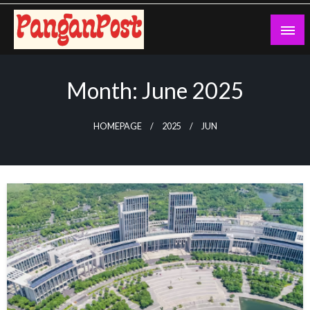
Skip
to
content
Pang An Post
Month:
June 2025
HOMEPAGE
2025
JUN