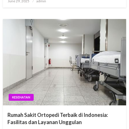
Posted
June 29, 2025
admin
on
KESEHATAN
Rumah Sakit Ortopedi Terbaik di Indonesia:
Fasilitas dan Layanan Unggulan