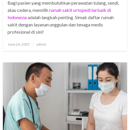
Bagi pasien yang membutuhkan perawatan tulang, sendi,
atau cedera, memilih
rumah sakit ortopedi terbaik di
Indonesia
adalah langkah penting. Simak daftar rumah
sakit dengan layanan unggulan dan tenaga medis
profesional di sini!
Posted
June 26, 2025
admin
on