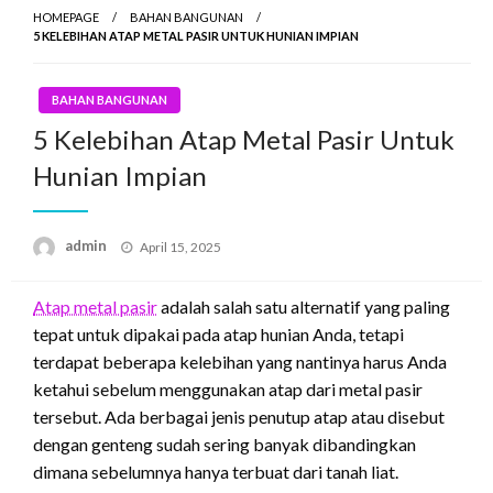
HOMEPAGE
BAHAN BANGUNAN
5 KELEBIHAN ATAP METAL PASIR UNTUK HUNIAN IMPIAN
BAHAN BANGUNAN
5 Kelebihan Atap Metal Pasir Untuk
Hunian Impian
Posted
admin
April 15, 2025
on
Atap metal pasir
adalah salah satu alternatif yang paling
tepat untuk dipakai pada atap hunian Anda, tetapi
terdapat beberapa kelebihan yang nantinya harus Anda
ketahui sebelum menggunakan atap dari metal pasir
tersebut. Ada berbagai jenis penutup atap atau disebut
dengan genteng sudah sering banyak dibandingkan
dimana sebelumnya hanya terbuat dari tanah liat.