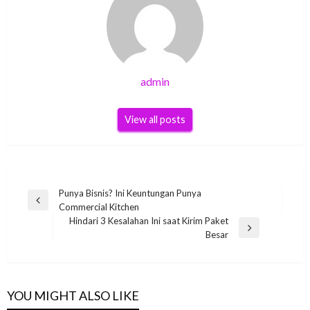
admin
View all posts
Post
Punya Bisnis? Ini Keuntungan Punya
Previous
Commercial Kitchen
navigation
Post
Hindari 3 Kesalahan Ini saat Kirim Paket
Next
Besar
Post
YOU MIGHT ALSO LIKE