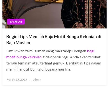
FASHION
Begini Tips Memilih Baju Motif Bunga Kekinian di
Baju Muslim
Untuk wanita muslimah yang mau tampil dengan
baju
motif bunga kekinian
, tidak perlu ragu Anda akan terlihat
terlalu feminim atau terlihat gemuk. Berikut ini tips dalam
memilih motif bunga di busana muslim.
Posted
March 25, 2025
admin
on