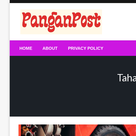
Skip
to
content
Pang An Post
HOME
ABOUT
PRIVACY POLICY
Taha