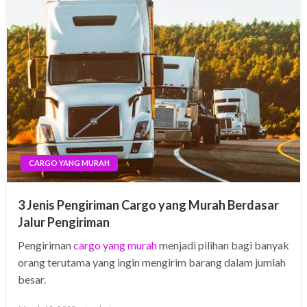
CARGO YANG MURAH
3 Jenis Pengiriman Cargo yang Murah Berdasar
Jalur Pengiriman
Pengiriman
cargo yang murah
menjadi pilihan bagi banyak
orang terutama yang ingin mengirim barang dalam jumlah
besar.
Posted